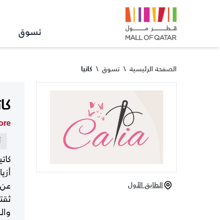
تسوق
الصفحة الرئيسية
\
تسوق
\
كاتيا
كات
ore
أ
كات
أزي
عن 
الطابق الأول
ثقت
وال