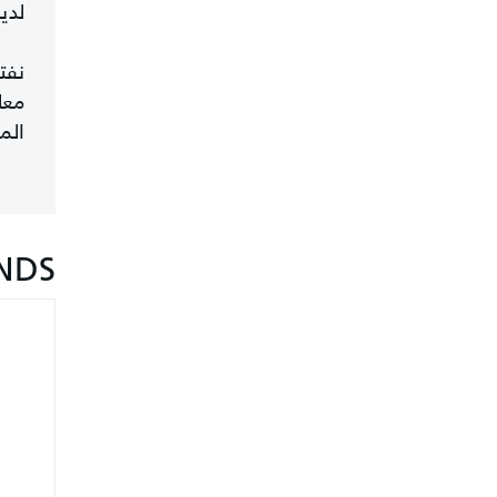
لدين
نفت
معا
الم
NDS