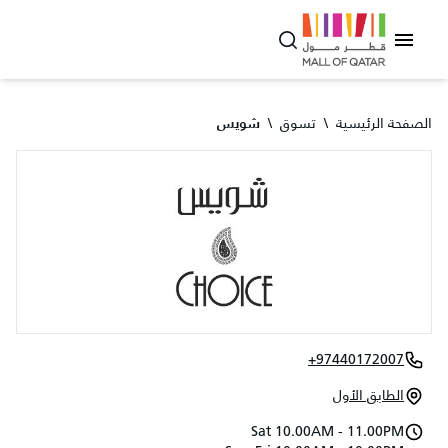
الصفحة الرئيسية
\
تسوق
\
شويس
+97440172007
الطابق الأول
Sat 10.00AM - 11.00PM